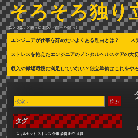
コ
そろそろ独り
ン
テ
ン
エンジニアの独立にまつわる情報を発信！
ツ
へ
エンジニアが仕事を辞めたいよくある理由とは？
ス
ス
キ
ストレスを抱えたエンジニアのメンタルヘルスケアの大
ッ
プ
収入や職場環境に満足していない？独立準備はこれをや
検
索:
タグ
スキルセット
ストレス
仕事
姿勢
独立
退職