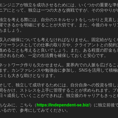
エンジニアが独立を成功させるためには、いくつかの重要な準
ニアにとって、独立は一つの大きな挑戦ですが、その分やりが
独立を考える際には、自分のスキルセットをしっかりと見直し
躍できるかを明確にすることが大切です。また、今後のキャリ
ちましょう。
収入の確保についても考えなければなりません。固定給がなく
フリーランスとしての仕事の取り方や、クライアントとの契約
進めることも考えると良いでしょう。また、ある程度の貯金も
想されるため、一定の生活費を確保しておくと安心です。
ネットワーク作りも欠かせません。業界内での人脈を広げるこ
ます。カンファレンスや勉強会に参加し、SNSを活用して積
コミも大きな助けとなります。
そして、独立して成功するためには、自分自身への投資を惜し
間をかけ、ストレスを上手に管理することが求められます。プ
日々成長していくことができれば、独立後のキャリアもきっと
ちなみに、こちら（
https://independent-se.biz/
）に独立前後
いるので、参考にしてみてください。