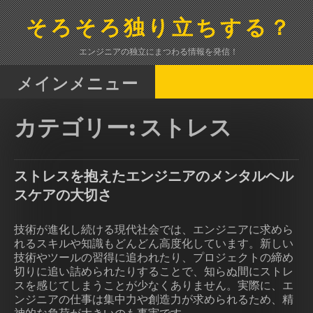
コ
ン
そろそろ独り立ちする？
テ
ン
エンジニアの独立にまつわる情報を発信！
ツ
へ
メインメニュー
ス
キ
カテゴリー:
ストレス
ッ
プ
ストレスを抱えたエンジニアのメンタルヘル
スケアの大切さ
技術が進化し続ける現代社会では、エンジニアに求めら
れるスキルや知識もどんどん高度化しています。新しい
技術やツールの習得に追われたり、プロジェクトの締め
切りに追い詰められたりすることで、知らぬ間にストレ
スを感じてしまうことが少なくありません。実際に、エ
ンジニアの仕事は集中力や創造力が求められるため、精